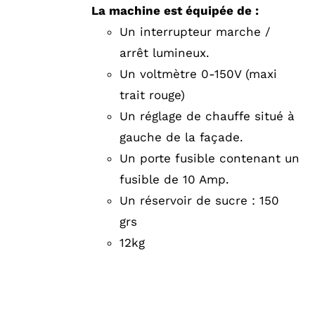
prix :
A
La machine est équipée de :
PLUSIEURS
2190,00 €
Un interrupteur marche /
VARIATIONS.
à
LES
arrêt lumineux.
OPTIONS
2375,00 €
Un voltmètre 0-150V (maxi
PEUVENT
ÊTRE
trait rouge)
CHOISIES
Un réglage de chauffe situé à
SUR
LA
gauche de la façade.
PAGE
Un porte fusible contenant un
DU
PRODUIT
fusible de 10 Amp.
Un réservoir de sucre : 150
grs
12kg