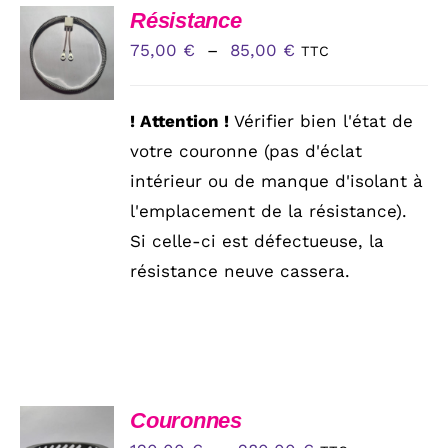
CHOIX
Résistance
DES
Plage
75,00
€
–
85,00
€
TTC
OPTIONS
CE
de
/
PRODUIT
DÉTAILS
prix :
A
! Attention !
Vérifier bien l'état de
PLUSIEURS
75,00 €
votre couronne (pas d'éclat
VARIATIONS.
à
LES
intérieur ou de manque d'isolant à
OPTIONS
85,00 €
l'emplacement de la résistance).
PEUVENT
ÊTRE
Si celle-ci est défectueuse, la
CHOISIES
résistance neuve cassera.
SUR
LA
PAGE
DU
PRODUIT
CHOIX
Couronnes
DES