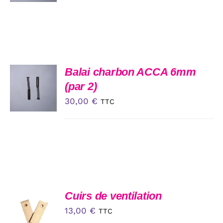
DÉTAILS
DU
PRODUIT
AJOUTER
Balai charbon ACCA 6mm
AU
(par 2)
PANIER
30,00
€
/
TTC
DÉTAILS
AJOUTER
Cuirs de ventilation
AU
13,00
€
TTC
PANIER