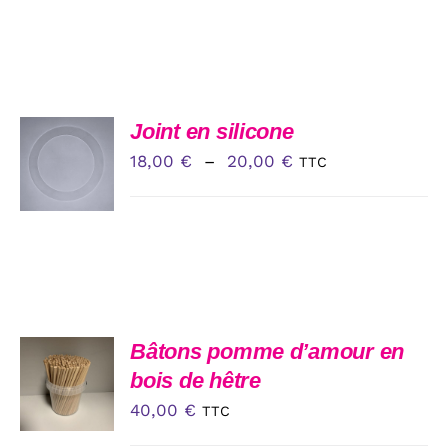
CHOIX
Joint en silicone
DES
Plage
18,00
€
–
20,00
€
TTC
OPTIONS
CE
de
/
PRODUIT
DÉTAILS
prix :
A
PLUSIEURS
18,00 €
VARIATIONS.
à
LES
OPTIONS
20,00 €
PEUVENT
ÊTRE
AJOUTER
Bâtons pomme d’amour en
CHOISIES
AU
bois de hêtre
SUR
PANIER
LA
40,00
€
/
TTC
PAGE
DÉTAILS
DU