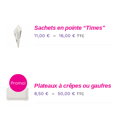
PRODUIT
CHOIX
Sachets en pointe “Times”
DES
Plage
11,00
€
–
16,00
€
TTC
OPTIONS
CE
de
/
PRODUIT
DÉTAILS
prix :
A
PLUSIEURS
11,00 €
VARIATIONS.
à
LES
OPTIONS
16,00 €
PEUVENT
Promo!
ÊTRE
CHOIX
Plateaux à crêpes ou gaufres
CHOISIES
DES
Plage
8,50
€
–
50,00
€
TTC
SUR
OPTIONS
LA
CE
de
/
PAGE
PRODUIT
DÉTAILS
prix :
DU
A
PRODUIT
PLUSIEURS
8,50 €