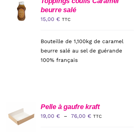
Toppings coulis Caramel
CHOISIES
AU
beurre salé
SUR
PANIER
LA
15,00
€
/
TTC
PAGE
DÉTAILS
DU
PRODUIT
Bouteille de 1,100kg de caramel
beurre salé au sel de guérande
100% français
CHOIX
Pelle à gaufre kraft
DES
Plage
19,00
€
–
76,00
€
TTC
OPTIONS
CE
de
/
PRODUIT
DÉTAILS
prix :
A