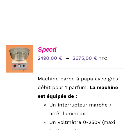
CHOIX
Speed
DES
Plage
2490,00
€
–
2675,00
€
TTC
OPTIONS
CE
de
/
PRODUIT
DÉTAILS
prix :
A
Machine barbe à papa avec gros
PLUSIEURS
2490,00 €
débit pour 1 parfum.
La machine
VARIATIONS.
à
LES
est équipée de :
OPTIONS
2675,00 €
Un interrupteur marche /
PEUVENT
ÊTRE
arrêt lumineux.
CHOISIES
Un voltmètre 0-250V (maxi
SUR
LA