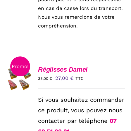
PAGE
en cas de casse lors du transport.
DU
PRODUIT
Nous vous remercions de votre
compréhension.
Promo!
CHOIX
Réglisses Damel
DES
Le
Le
27,00
€
TTC
35,00
€
OPTIONS
CE
prix
prix
/
PRODUIT
DÉTAILS
initial
actuel
A
Si vous souhaitez commander
PLUSIEURS
était :
est :
VARIATIONS.
ce produit, vous pouvez nous
35,00 €.
27,00 €.
LES
contacter par téléphone
07
OPTIONS
PEUVENT