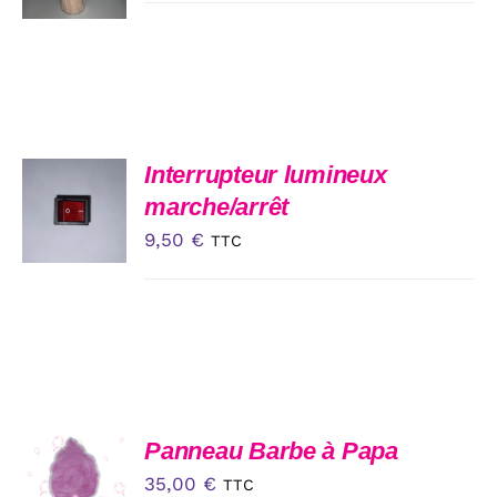
PRODUIT
DÉTAILS
prix :
A
PLUSIEURS
50,00 €
VARIATIONS.
à
LES
OPTIONS
70,00 €
PEUVENT
ÊTRE
AJOUTER
Interrupteur lumineux
CHOISIES
AU
marche/arrêt
SUR
PANIER
LA
9,50
€
/
TTC
PAGE
DÉTAILS
DU
PRODUIT
AJOUTER
Panneau Barbe à Papa
AU
35,00
€
TTC
PANIER