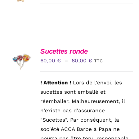
/
DÉTAILS
CHOIX
Sucettes ronde
DES
Plage
60,00
€
–
80,00
€
TTC
OPTIONS
CE
de
/
PRODUIT
DÉTAILS
prix :
A
! Attention !
Lors de l'envoi, les
PLUSIEURS
60,00 €
sucettes sont emballé et
VARIATIONS.
à
LES
réemballer. Malheureusement, il
OPTIONS
80,00 €
n'existe pas d'assurance
PEUVENT
ÊTRE
"Sucettes". Par conséquent, la
CHOISIES
société ACCA Barbe à Papa ne
SUR
LA
pourra pas être tenu responsable