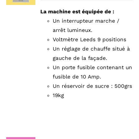
DU
PRODUIT
DÉTAILS
PRODUIT
prix :
A
La machine est équipée de :
PLUSIEURS
3090,00 €
Un interrupteur marche /
VARIATIONS.
à
LES
arrêt lumineux.
OPTIONS
3290,00 €
Voltmètre Leeds 9 positions
PEUVENT
ÊTRE
Un réglage de chauffe situé à
CHOISIES
gauche de la façade.
SUR
LA
Un porte fusible contenant un
PAGE
fusible de 10 Amp.
DU
PRODUIT
Un réservoir de sucre : 500grs
19kg