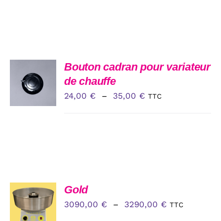
CHOIX
Bouton cadran pour variateur
DES
de chauffe
OPTIONS
CE
Plage
24,00
€
–
35,00
€
/
TTC
PRODUIT
DÉTAILS
de
A
PLUSIEURS
prix :
VARIATIONS.
24,00 €
LES
OPTIONS
à
PEUVENT
35,00 €
ÊTRE
CHOISIES
CHOIX
Gold
SUR
DES
LA
Plage
3090,00
€
–
3290,00
€
TTC
OPTIONS
PAGE
CE
de
/