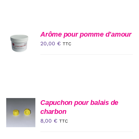
PRODUIT
PLUSIEURS
95,00 €
VARIATIONS.
à
LES
OPTIONS
120,00 €
PEUVENT
ÊTRE
AJOUTER
Arôme pour pomme d’amour
CHOISIES
AU
20,00
€
TTC
SUR
PANIER
LA
/
PAGE
DÉTAILS
DU
PRODUIT
AJOUTER
Capuchon pour balais de
AU
charbon
PANIER
8,00
€
/
TTC
DÉTAILS