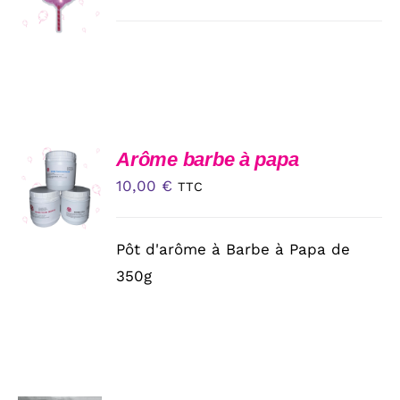
/
DÉTAILS
CHOIX
Arôme barbe à papa
DES
10,00
€
TTC
OPTIONS
CE
/
PRODUIT
DÉTAILS
A
Pôt d'arôme à Barbe à Papa de
PLUSIEURS
350g
VARIATIONS.
LES
OPTIONS
PEUVENT
ÊTRE
CHOISIES
SUR