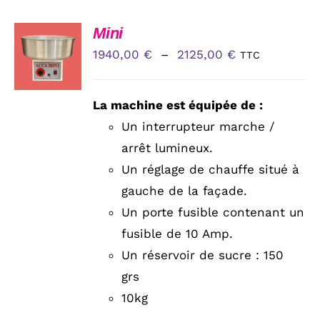
CHOIX
Mini
DES
Plage
1940,00
€
–
2125,00
€
TTC
OPTIONS
CE
de
/
PRODUIT
DÉTAILS
prix :
A
La machine est équipée de :
PLUSIEURS
1940,00 €
Un interrupteur marche /
VARIATIONS.
à
LES
arrêt lumineux.
OPTIONS
2125,00 €
Un réglage de chauffe situé à
PEUVENT
ÊTRE
gauche de la façade.
CHOISIES
Un porte fusible contenant un
SUR
LA
fusible de 10 Amp.
PAGE
Un réservoir de sucre : 150
DU
PRODUIT
grs
10kg