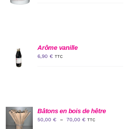
LA
/
PAGE
DÉTAILS
DU
PRODUIT
AJOUTER
Arôme vanille
AU
6,90
€
TTC
PANIER
/
DÉTAILS
CHOIX
Bâtons en bois de hêtre
DES
Plage
50,00
€
–
70,00
€
TTC
OPTIONS
CE
de
/