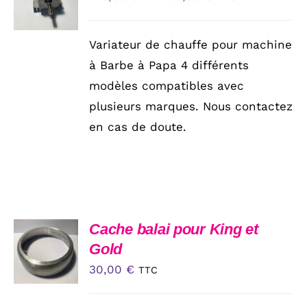
OPTIONS
LA
CE
de
/
PAGE
PRODUIT
DÉTAILS
prix :
DU
A
Variateur de chauffe pour machine
PRODUIT
PLUSIEURS
120,00 €
à Barbe à Papa 4 différents
VARIATIONS.
à
LES
modèles compatibles avec
OPTIONS
150,00 €
plusieurs marques. Nous contactez
PEUVENT
ÊTRE
en cas de doute.
CHOISIES
SUR
LA
PAGE
DU
PRODUIT
AJOUTER
Cache balai pour King et
AU
Gold
PANIER
30,00
€
/
TTC
DÉTAILS