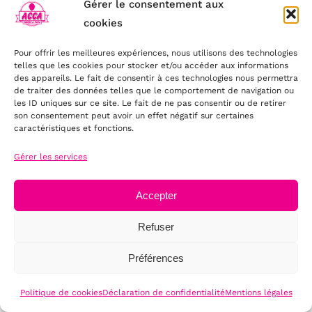
Gérer le consentement aux
PRODUIT
PLUSIEURS
3,50 €
cookies
VARIATIONS.
à
LES
OPTIONS
Pour offrir les meilleures expériences, nous utilisons des technologies
3,60 €
telles que les cookies pour stocker et/ou accéder aux informations
PEUVENT
des appareils. Le fait de consentir à ces technologies nous permettra
ÊTRE
CHOIX
Autocollant Barbe à Papa
de traiter des données telles que le comportement de navigation ou
CHOISIES
DES
Plage
les ID uniques sur ce site. Le fait de ne pas consentir ou de retirer
10,00
€
–
12,00
€
TTC
SUR
OPTIONS
son consentement peut avoir un effet négatif sur certaines
LA
CE
de
/
caractéristiques et fonctions.
PAGE
PRODUIT
DÉTAILS
prix :
DU
A
Gérer les services
PRODUIT
PLUSIEURS
10,00 €
VARIATIONS.
à
LES
Accepter
OPTIONS
12,00 €
PEUVENT
Refuser
ÊTRE
AJOUTER
Petites cuillères en bois
CHOISIES
AU
Préférences
0,80
€
TTC
SUR
PANIER
LA
/
PAGE
Politique de cookies
Déclaration de confidentialité
Mentions légales
DÉTAILS
DU