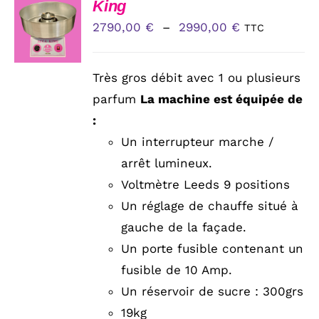
CHOIX
King
DES
Plage
2790,00
€
–
2990,00
€
TTC
OPTIONS
CE
de
/
PRODUIT
DÉTAILS
prix :
A
Très gros débit avec 1 ou plusieurs
PLUSIEURS
2790,00 €
parfum
La machine est équipée de
VARIATIONS.
à
LES
:
OPTIONS
2990,00 €
Un interrupteur marche /
PEUVENT
ÊTRE
arrêt lumineux.
CHOISIES
Voltmètre Leeds 9 positions
SUR
LA
Un réglage de chauffe situé à
PAGE
gauche de la façade.
DU
PRODUIT
Un porte fusible contenant un
fusible de 10 Amp.
Un réservoir de sucre : 300grs
19kg