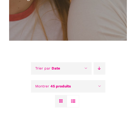
Trier par
Date
Montrer
45 produits