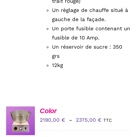
trait rouge)
PAGE
Un réglage de chauffe situé à
DU
PRODUIT
gauche de la façade.
Un porte fusible contenant un
fusible de 10 Amp.
Un réservoir de sucre : 350
grs
12kg
CHOIX
Color
DES
Plage
2190,00
€
–
2375,00
€
TTC
OPTIONS
CE
de
/
PRODUIT
DÉTAILS