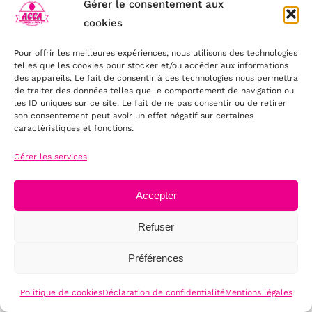
Gérer le consentement aux
cookies
Pour offrir les meilleures expériences, nous utilisons des technologies
telles que les cookies pour stocker et/ou accéder aux informations
des appareils. Le fait de consentir à ces technologies nous permettra
de traiter des données telles que le comportement de navigation ou
les ID uniques sur ce site. Le fait de ne pas consentir ou de retirer
son consentement peut avoir un effet négatif sur certaines
caractéristiques et fonctions.
Pot à glace animaux
Gérer les services
Le
Le
150,00
€
TTC
288,00
€
prix
prix
Accepter
initial
actuel
était :
est :
Refuser
288,00 €.
150,00 €.
Promo!
Préférences
Politique de cookies
Déclaration de confidentialité
Mentions légales