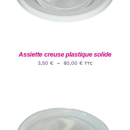
PLUSIEURS
VARIATIONS.
LES
OPTIONS
PEUVENT
ÊTRE
CHOISIES
SUR
LA
Assiette creuse plastique solide
PAGE
Plage
DU
3,50
€
–
80,00
€
TTC
PRODUIT
de
prix :
3,50 €
à
80,00 €