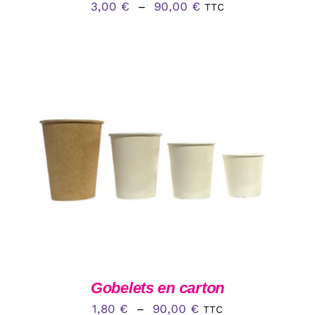
Plage
DU
3,00
€
–
90,00
€
TTC
PRODUIT
de
prix :
3,00 €
à
90,00 €
CE
CHOIX DES OPTIONS
/
DÉTAILS
PRODUIT
A
PLUSIEURS
VARIATIONS.
LES
OPTIONS
PEUVENT
ÊTRE
CHOISIES
Gobelets en carton
SUR
Plage
1,80
€
–
90,00
€
TTC
LA