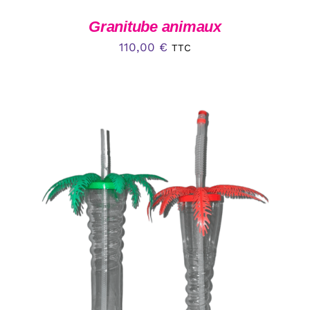
Granitube animaux
110,00
€
TTC
CE
CHOIX DES OPTIONS
/
DÉTAILS
PRODUIT
A
PLUSIEURS
VARIATIONS.
LES