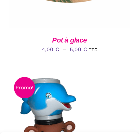
Pot à glace
Plage
4,00
€
–
5,00
€
TTC
de
prix :
4,00 €
à
Promo!
5,00 €
AJOUTER AU PANIER
/
DÉTAILS