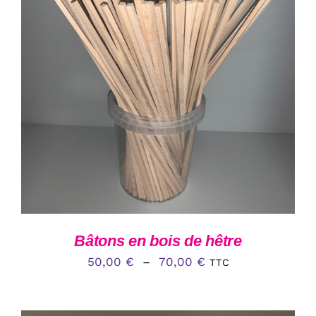
CE
CHOIX DES OPTIONS
/
DÉTAILS
PRODUIT
A
PLUSIEURS
VARIATIONS.
LES
OPTIONS
PEUVENT
ÊTRE
CHOISIES
SUR
LA
Bâtons en bois de hêtre
PAGE
Plage
DU
50,00
€
–
70,00
€
TTC
PRODUIT
de
prix :