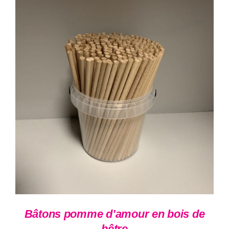
50,00 €
à
70,00 €
AJOUTER AU PANIER
/
DÉTAILS
Bâtons pomme d’amour en bois de
hêtre