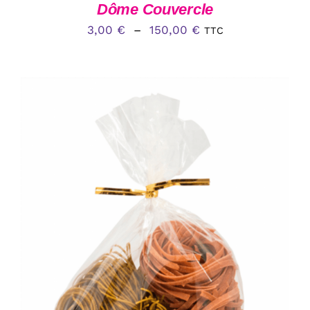
LA
Dôme Couvercle
PAGE
Plage
DU
3,00
€
–
150,00
€
TTC
PRODUIT
de
prix :
3,00 €
à
150,00 €
AJOUTER AU PANIER
/
DÉTAILS