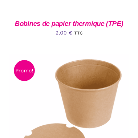
Bobines de papier thermique (TPE)
2,00
€
TTC
Promo!
CE
CHOIX DES OPTIONS
/
DÉTAILS
PRODUIT
A
PLUSIEURS