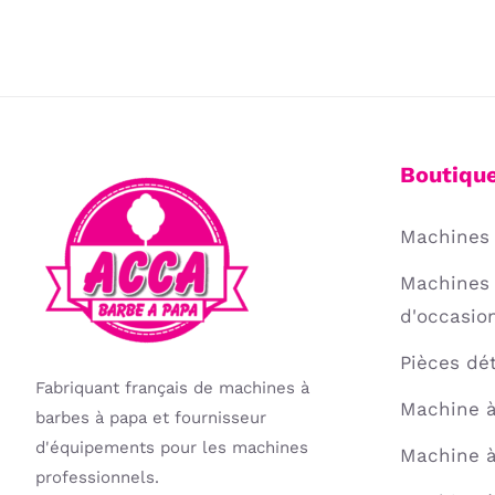
DU
prix :
PRODUIT
2190,00 €
à
2375,00 €
Boutiqu
Machines 
Machines 
d'occasio
Pièces dé
Fabriquant français de machines à
Machine à
barbes à papa et fournisseur
d'équipements pour les machines
Machine à
professionnels.