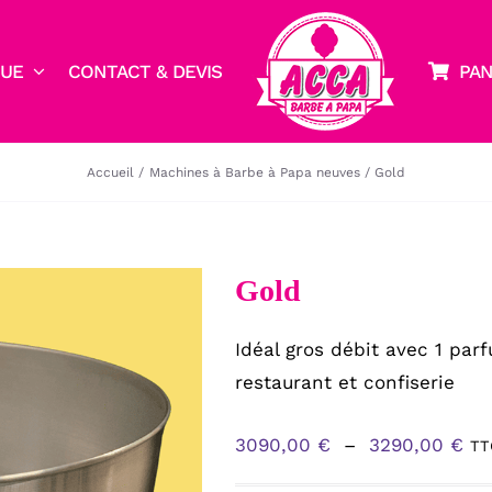
QUE
CONTACT & DEVIS
PAN
Accueil
Machines à Barbe à Papa neuves
Gold
Gold
Idéal gros débit avec 1 par
restaurant et confiserie
Pla
3090,00
€
–
3290,00
€
TT
de