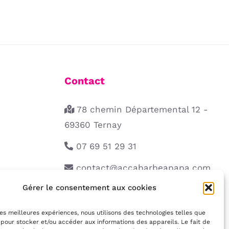
DU
prix :
prix :
ODUIT
PRODUIT
2490,00 €
1940,00 €
à
à
2675,00 €
2125,00 €
Contact
78 chemin Départemental 12 -
69360 Ternay
07 69 51 29 31
contact@accabarbeapapa.com
ialité
Gérer le consentement aux cookies
Du lundi au vendredi de 9h-12h
et 14h-18h
 les meilleures expériences, nous utilisons des technologies telles que
 pour stocker et/ou accéder aux informations des appareils. Le fait de