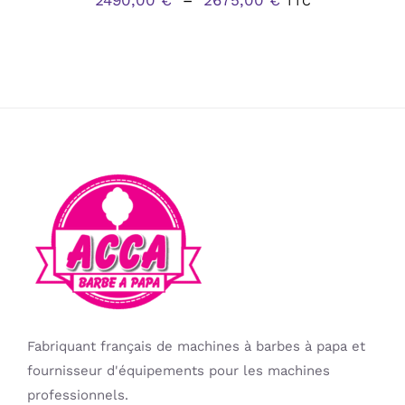
2490,00
€
–
2675,00
€
TTC
PRODUIT
de
prix :
2490,00 €
à
2675,00 €
Fabriquant français de machines à barbes à papa et
fournisseur d'équipements pour les machines
professionnels.