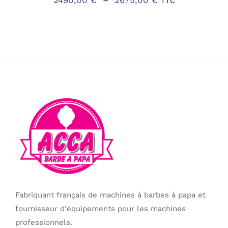
2490,00
€
–
2675,00
€
TTC
PRODUIT
de
prix :
2490,00 €
à
2675,00 €
Fabriquant français de machines à barbes à papa et
fournisseur d'équipements pour les machines
professionnels.