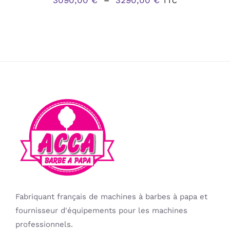
3090,00
€
–
3290,00
€
TTC
PRODUIT
de
prix :
3090,00 €
à
3290,00 €
Fabriquant français de machines à barbes à papa et
fournisseur d'équipements pour les machines
professionnels.